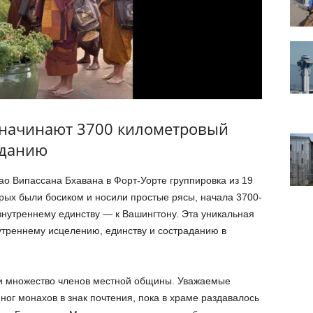
 начинают 3700 километровый
аданию
о Випассана Бхавана в Форт-Уорте группировка из 19
орых были босиком и носили простые рясы, начала 3700-
внутреннему единству — к Вашингтону. Эта уникальная
утреннему исцелению, единству и состраданию в
и множество членов местной общины. Уважаемые
ног монахов в знак почтения, пока в храме раздавалось