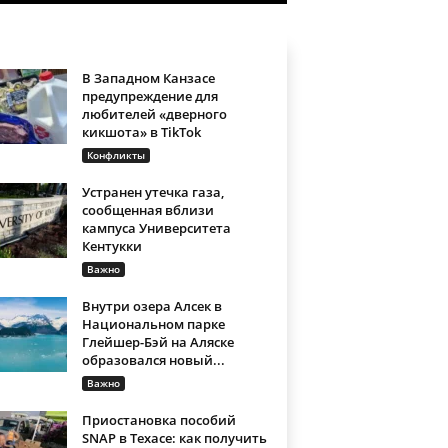
В Западном Канзасе
предупреждение для
любителей «дверного
кикшота» в TikTok
Конфликты
Устранен утечка газа,
сообщенная вблизи
кампуса Университета
Кентукки
Важно
Внутри озера Алсек в
Национальном парке
Глейшер-Бэй на Аляске
образовался новый...
Важно
Приостановка пособий
SNAP в Техасе: как получить