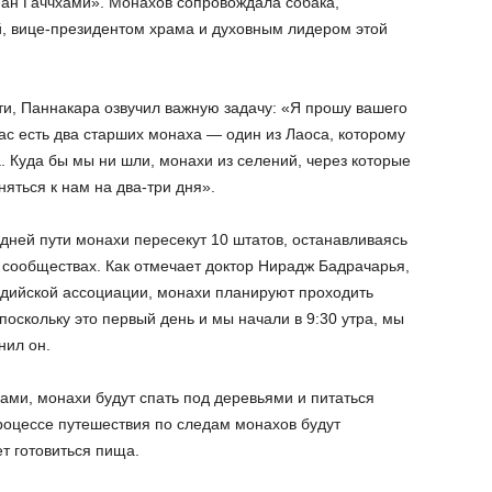
ан Гаччхами». Монахов сопровождала собака,
, вице-президентом храма и духовным лидером этой
и, Паннакара озвучил важную задачу: «Я прошу вашего
ас есть два старших монаха — один из Лаоса, которому
а. Куда бы мы ни шли, монахи из селений, через которые
яться к нам на два-три дня».
 дней пути монахи пересекут 10 штатов, останавливаясь
 сообществах. Как отмечает доктор Нирадж Бадрачарья,
ддийской ассоциации, монахи планируют проходить
поскольку это первый день и мы начали в 9:30 утра, мы
нил он.
ками, монахи будут спать под деревьями и питаться
роцессе путешествия по следам монахов будут
ет готовиться пища.