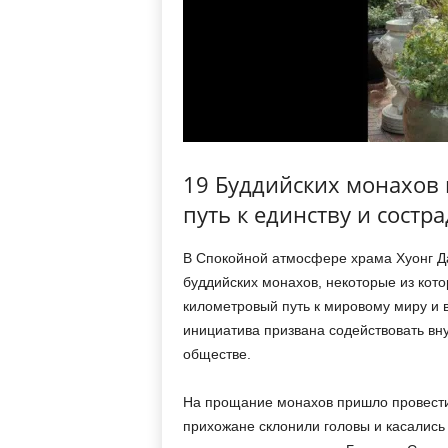
19 Буддийских монахов
путь к единству и состр
В Спокойной атмосфере храма Хуонг Да
буддийских монахов, некоторые из кот
километровый путь к мировому миру и 
инициатива призвана содействовать вн
обществе.
На прощание монахов пришло провест
прихожане склонили головы и касались 