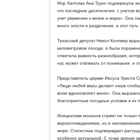
Мэр Халтома Ана Трунг подчеркнула зна
что последние десятилетия, с учетом в
учит уважению к жизни и мира». Она т
много злости и разделения, а этот путь
Техасский депутат Никол Коллиер выра
километровом походе, я была поражена
отметила важность разнообразия, кото
нас может отвлекать от понимания, и э
Представитель церкви Иисуса Христа С
«Люди любой веры делают наше сообще
всем вдохновляют меня». Она выразил
благоприятные погодные условия в их 
Инициатива монахов служит не только 
вероисповеданиями, но и напоминание
мире. Статистика подтверждает растуще
особенно актуальной. С точки зрения э