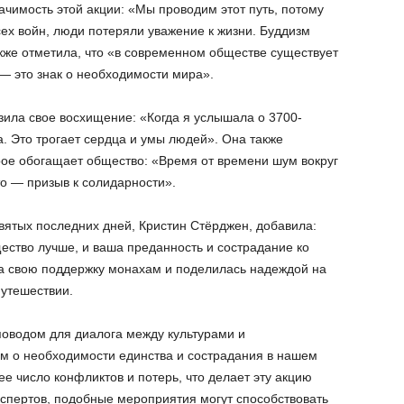
чимость этой акции: «Мы проводим этот путь, потому
сех войн, люди потеряли уважение к жизни. Буддизм
акже отметила, что «в современном обществе существует
 — это знак о необходимости мира».
зила свое восхищение: «Когда я услышала о 3700-
. Это трогает сердца и умы людей». Она также
рое обогащает общество: «Время от времени шум вокруг
то — призыв к солидарности».
вятых последних дней, Кристин Стёрджен, добавила:
ство лучше, и ваша преданность и сострадание ко
а свою поддержку монахам и поделилась надеждой на
путешествии.
поводом для диалога между культурами и
м о необходимости единства и сострадания в нашем
е число конфликтов и потерь, что делает эту акцию
кспертов, подобные мероприятия могут способствовать