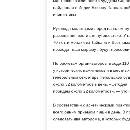
мантровое заклинание «Буддхам Саран
найденная в Индии Бхиккху Паннакарой
инициативы.
Руководя молитвами перед началом пут
разрешения вести это путешествие. У н
70 лет, и монахи из Тайваня и Вьетнам
проходит наш маршрут, будут присоедин
По расчетам организаторов, в ходе 110
у исторических памятников и в местных
генеральный секретарь Непальской бу
около 32 километров в день. «Сегодня, 
пройдем около 22 километров», — уточ
В соответствии с аскетическими практи
всего одним приемом пищи в день. В п
следовать два автодома, в которых буд