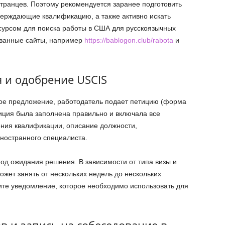
транцев. Поэтому рекомендуется заранее подготовить
верждающие квалификацию, а также активно искать
сурсом для поиска работы в США для русскоязычных
ованные сайты, например
https://bablogon.club/rabota
и
я и одобрение USCIS
ное предложение, работодатель подает петицию (форма
тиция была заполнена правильно и включала все
ия квалификации, описание должности,
ностранного специалиста.
од ожидания решения. В зависимости от типа визы и
жет занять от нескольких недель до нескольких
ите уведомление, которое необходимо использовать для
в и запись на собеседование в