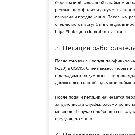
бюрократией, связанной с наймом инос
резюме, портфолио и документы, подт
вакансии и предложения. Полезным ре
специалистов могут быть специализир
https://bablogon.club/rabота-v-miami.
3. Петиция работодател
После того как вы получили официаль
I-129) в USCIS. Очень важно, чтобы пе
необходимые документы — подтвержден
доказательства необходимости найма и
После подачи петиции начинается пери
загруженности службы, рассмотрение мо
месяцев. В случае одобрения вы получ
следующего этапа.
4. Подготовка документо