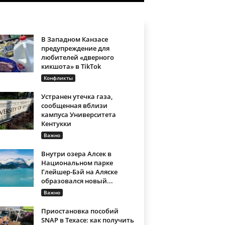
В Западном Канзасе
предупреждение для
любителей «дверного
кикшота» в TikTok
Конфликты
Устранен утечка газа,
сообщенная вблизи
кампуса Университета
Кентукки
Важно
Внутри озера Алсек в
Национальном парке
Глейшер-Бэй на Аляске
образовался новый...
Важно
Приостановка пособий
SNAP в Техасе: как получить