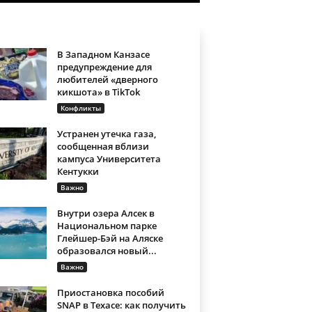
В Западном Канзасе
предупреждение для
любителей «дверного
кикшота» в TikTok
Конфликты
Устранен утечка газа,
сообщенная вблизи
кампуса Университета
Кентукки
Важно
Внутри озера Алсек в
Национальном парке
Глейшер-Бэй на Аляске
образовался новый...
Важно
Приостановка пособий
SNAP в Техасе: как получить