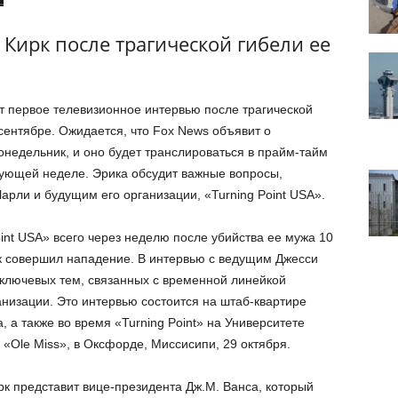
Кирк после трагической гибели ее
т первое телевизионное интервью после трагической
 сентябре. Ожидается, что Fox News объявит о
едельник, и оно будет транслироваться в прайм-тайм
дующей неделе. Эрика обсудит важные вопросы,
арли и будущим его организации, «Turning Point USA».
int USA» всего через неделю после убийства ее мужа 10
ок совершил нападение. В интервью с ведущим Джесси
 ключевых тем, связанных с временной линейкой
анизации. Это интервью состоится на штаб-квартире
а, а также во время «Turning Point» на Университете
 «Ole Miss», в Оксфорде, Миссисипи, 29 октября.
к представит вице-президента Дж.М. Ванса, который