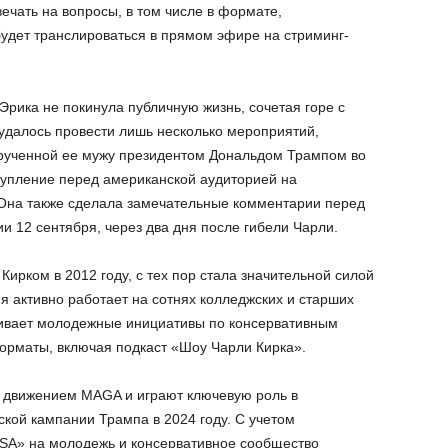
вечать на вопросы, в том числе в формате,
удет транслироваться в прямом эфире на стриминг-
Эрика не покинула публичную жизнь, сочетая горе с
 удалось провести лишь несколько мероприятий,
рученной ее мужу президентом Дональдом Трампом во
тупление перед американской аудиторией на
Она также сделала замечательные комментарии перед
и 12 сентября, через два дня после гибели Чарли.
Кирком в 2012 году, с тех пор стала значительной силой
я активно работает на сотнях колледжских и старших
ивает молодежные инициативы по консервативным
орматы, включая подкаст «Шоу Чарли Кирка».
 с движением MAGA и играют ключевую роль в
кой кампании Трампа в 2024 году. С учетом
 USA» на молодежь и консервативное сообщество