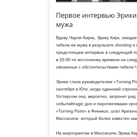
Первое интервью Эрики 
мужа
Вдову Чарли Кирка, Эрику Кирк, ожидае
гибели ее мужа в результате shooting в
предстоящем интервью в следующий пон
в 20:00 по восточному времени на сле
связанные с обстоятельствами гибели Ч
Эрика стала руководителем «Turning Po
сентября в Юте, когда одинокий стрел
Уоттерсом она, вероятно, затронет ряд
событийtragic дня и перспективами орг
«Turning Point» в Финиксе, штат Аризон
Миссисипи, который более известен как
На мероприятии в Миссисипи Эрика Кир