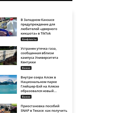
В Западном Канзасе
предупреждение для
любителей «дверного
кикшота» в TikTok
Конфликты
Устранен утечка газа,
сообщенная вблизи
кампуса Университета
Кентукки
Важно
Внутри озера Алсек в
Национальном парке
Глейшер-Бэй на Аляске
образовался новый...
Важно
Приостановка пособий
SNAP в Техасе: как получить