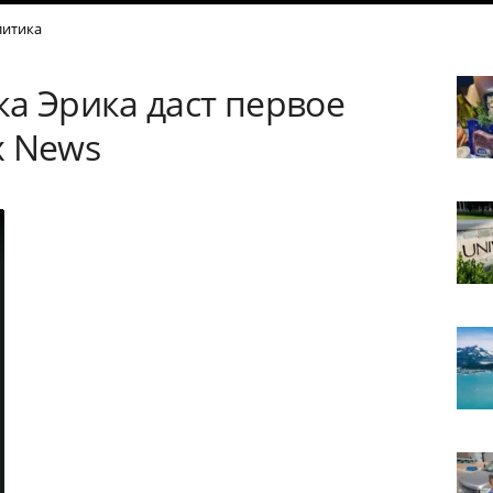
итика
а Эрика даст первое
x News